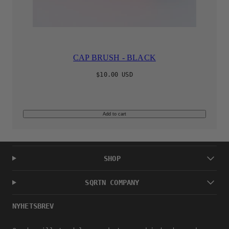
CAP BRUSH - BLACK
Regular
$10.00 USD
price
Add to cart
SHOP
SQRTN COMPANY
NYHETSBREV